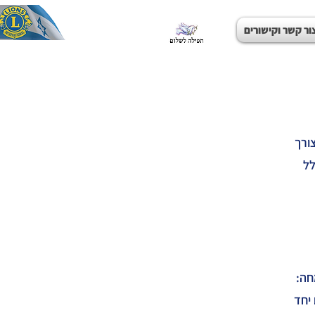
ור קשר וקישורים
ורך
לל
חה:
 יחד