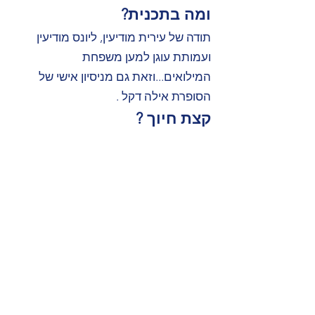
ומה בתכנית?
תודה של עירית מודיעין, ליונס מודיעין
ועמותת עוגן למען משפחת
המילואים...וזאת גם מניסיון אישי של
הסופרת אילה דקל .
קצת חיוך ?
כן, סטנדפיסטית מעולה , ענת אביעד,
בתכנית עם חיוך בניחוח נשי.
ולאוהבי מוזיקה?
להקת "סובו" הישראלית בקטעי בלוז
ורוק שזיכו אותה בפרסים בינלאומים!!!
להקת SOBO היא גם להקת הבית
של
מייק'ס פלייס התל-אביבית.
כדאי לשמוע !!!