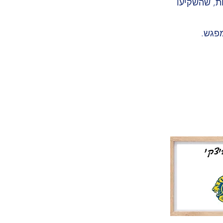
ת, שהשקיעו
מפגש.