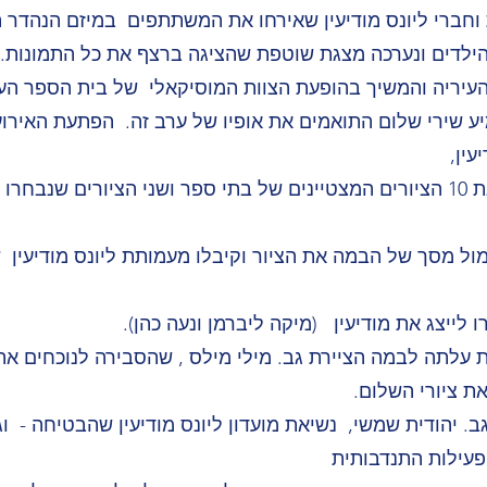
וחברי ליונס מודיעין שאירחו את המשתתפים במיזם הנהדר 
העיריה והמשיך בהופעת הצוות המוסיקאלי של בית הספר העל 
 שירי שלום התואמים את אופיו של ערב זה. הפתעת האירוע
עין,
ומכאן הייתה הדרך סלולה להצגת 10 הציורים המצטיינים של בתי ספר ושני הציורים שנב
מול מסך של הבמה את הציור וקיבלו מעמותת ליונס מודיעין 
ו לייצג את מודיעין (מיקה ליברמן ונעה כהן).
 עלתה לבמה הציירת גב. מילי מילס , שהסבירה לנוכחים את
ת ציורי השלום.
. יהודית שמשי, נשיאת מועדון ליונס מודיעין שהבטיחה - וג
 פעילות התנדבותית