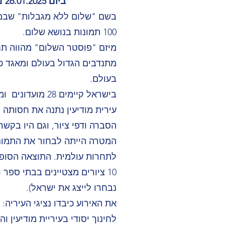
ביום 26.01.2025 נערך באולם "יד לבנים" אירוע לסיכום מיזם "פוסטר השלום"
100 תמונות בנושא שלום.
מיזם "פוסטר השלום" מהווה תחר
בעולם.
בישראל קיימים 28 מועדונים ומועדון ליונס מודיעין הינו אחד מהם.
עירית מודיעין נתנה את חסותה ל
הסברה ודפי ציור, וגם היו בקש
המטרה הייתה לבחור את התמונו
לתחרות עולמית. התוצאה הסופית היא 100 ציורים יפהפים
נבחרו לייצג את ישראל).
את האירוע כיבדו נציגי העיריה
לחינוך יסודי בעיריית מודיעין ו