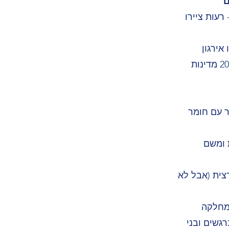
ן-מכבים- רעות ציירו
אירגון
מתנדבים הגדול בעולם ומאגד כמיליון וארבע מאות אלף מתנדבים המאורגנים במועדונים ב206 מדינות
ר עם חומר
 ומשם
תחרות הארצית (אבל לא
המחלקה
רגשים ובני