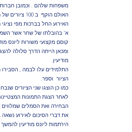
משפחות שלהם . וכמובן חברות 
האולם הוקף ב 100 ציורים של הילדים ונערכה מצגת שוטפת שהציגה ברצף את כל התמונות.
האירוע החל בברכות מפי נציגי 
א' בהובלתו של שחר אשר השמיע
קוסם מקצועי משורות ליונס מודי
מודיעין.
התלמידים עלו לבמה , הסבירו 
הציור וספר.
כמו כן הוצגו שני הציורים שנבחר
לאחר הצגת התמונות המצטיינות
הבחירה ואת הסמלים שמלווים א
את דברי הסיכום לאירוע נשאה גב
הירתמות ליונס מודיעין להמשך