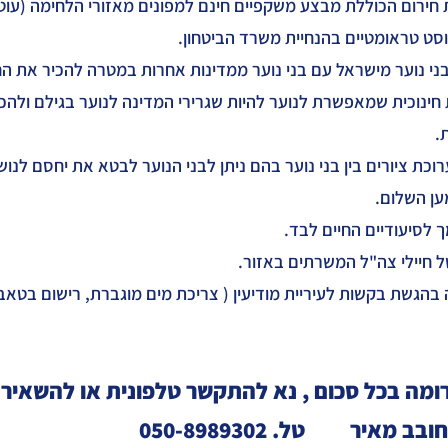
חירום הכוללת מבצע משקפיים חינם למפונים מאזורי הלחימה (עוט
 פוסט טראומטיים בהנחיית משרד הביטחון.
 בני נוער מישראל עם בני נוער ממדינות אחרות במטרה להכיר 
ינוכית שמאפשרת לנוער להיות שגרירי המדינה לנוער בגילם ולהכ
.
רוכת ציורים בין בני נוער בהם ניתן לבני הנוער לבטא את יחסם לנ
ען השלום.
מך לסיעודיים החיים לבד.
ל חיילי צה"ל המשרתים באזור.
ה בהגשת בקשות לעיריית מודיעין ( צריכת מים מוגברת, רישום בטאבו 
ומה בכל סכום , נא להתקשר טלפונית או להשאיר
 מאיר טל. 050-8989302