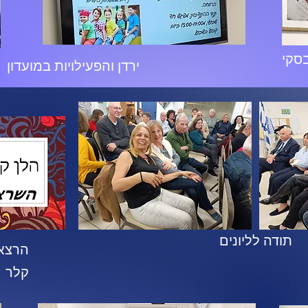
סקי
ירדן והפעילויות במועדון
תודה לליונים
הרצא
קלר